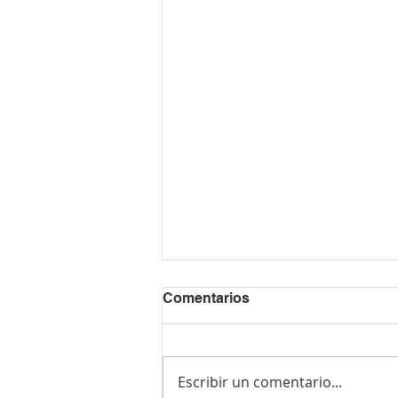
Inicio de Clases
Comentarios
El viernes arrancamos con la
clase de Hechos.
Escribir un comentario...