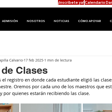
¡Inscríbete ya!
Calendario
Da
ADMISIÓN
NOSOTROS
NOTICIAS
CÓMO APOYAR
C
apilla Calvario
17 feb 2025
1 min de lectura
 de Clases
s el registro en donde cada estudiante eligió las clas
emestre. Oremos por cada uno de los maestros que est
y por quienes estarán recibiendo las clase. 