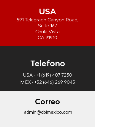
USA
591 Telegraph Canyon Road,
Suite 167
Chula Vista
CA 91910
Telefono
USA ·
+1 (619) 407 7230
MEX ·
+52 (646) 269 9045
Correo
admin@cbimexico.com